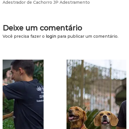
Adestrador de Cachorro JP Adestramento
t
i
v
o
Deixe um comentário
Você precisa fazer o
login
para publicar um comentário.