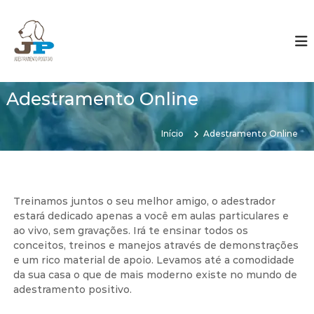
P
u
J
A
d
l
P
e
a
A
s
r
d
t
p
r
e
a
Adestramento Online
e
s
r
a
t
q
a
u
Início
Adestramento Online
o
r
i
c
a
o
o
m
s
n
e
e
t
u
Treinamos juntos o seu melhor amigo, o adestrador
n
C
e
estará dedicado apenas a você em aulas particulares e
t
a
ú
ao vivo, sem gravações. Irá te ensinar todos os
c
o
d
conceitos, treinos e manejos através de demonstrações
h
o
P
e um rico material de apoio. Levamos até a comodidade
o
o
r
da sua casa o que de mais moderno existe no mundo de
r
adestramento positivo.
s
o
i