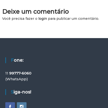
t
i
Deixe um comentário
v
Você precisa fazer o
login
para publicar um comentário.
o
Fone:
11
99777-6060
(WhatsApp)
Siga-nos!