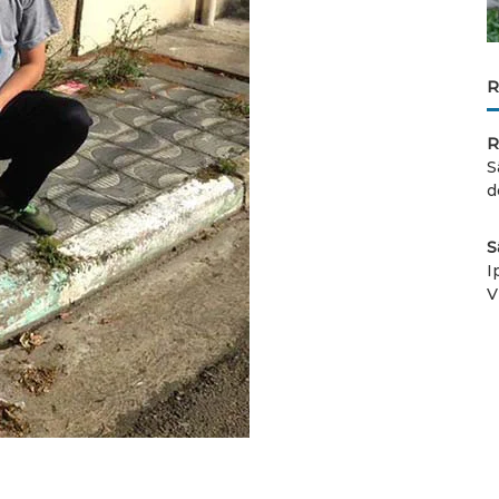
R
R
S
d
S
I
V