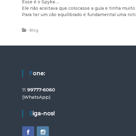
Esse é o Spyke….
Ele não aceitava que colocasse a guia e tinha muito
Para ter um cão equilibrado é fundamental uma roti
Blog
Fone:
11
99777-6060
(WhatsApp)
Siga-nos!