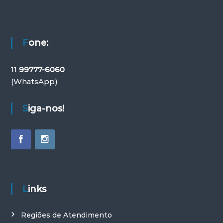
t
i
v
Fone:
o
11
99777-6060
(WhatsApp)
Siga-nos!
Links
Regiões de Atendimento