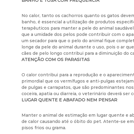
BANHO E TOSA COM FREQUÊNCIA
No calor, tanto os cachorros quanto os gatos dev
banho, é essencial a utilização de produtos espec
terapêuticos para manter a pele do animal saudáve
que a umidade dos pelos pode contribuir com o apar
um secador para que o pelo do animal fique comple
longe da pele do animal durante o uso, pois o ar qu
cães de pelo longo contribui para a diminuição do ca
ATENÇÃO COM OS PARASITAS
O calor contribui para a reprodução e o apareciment
primordial que os vermífugos e anti-pulgas esteja
de pulgas e carrapatos, que são predominantes nos
coceira, apatia ou diarreia, o veterinário deverá ser 
LUGAR QUENTE E ABAFADO NEM PENSAR
Manter o animal de estimação em lugar quente e ab
de calor causando até o óbito do pet. Atente-se e
pisos frios ou grama.