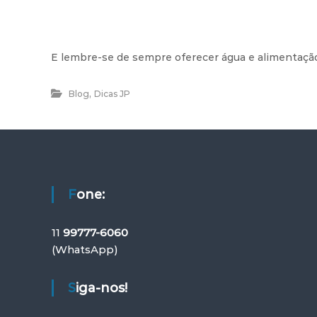
E lembre-se de sempre oferecer água e alimentação 
,
Blog
Dicas JP
Fone:
11
99777-6060
(WhatsApp)
Siga-nos!