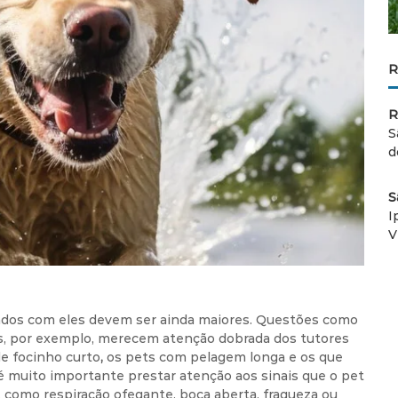
R
R
S
d
S
I
V
dados com eles devem ser ainda maiores. Questões como
tas, por exemplo, merecem atenção dobrada dos tutores
de focinho curto
,
os pets com pelagem longa e os que
 muito importante prestar atenção aos sinais que o pet
 como respiração ofegante, boca aberta, fraqueza ou