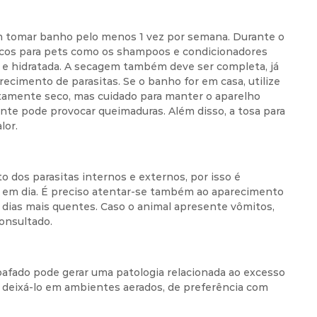
em tomar banho pelo menos 1 vez por semana. Durante o
íficos para pets como os shampoos e condicionadores
l e hidratada. A secagem também deve ser completa, já
ecimento de parasitas. Se o banho for em casa, utilize
tamente seco, mas cuidado para manter o aparelho
ente pode provocar queimaduras. Além disso, a tosa para
lor.
o dos parasitas internos e externos, por isso é
m em dia. É preciso atentar-se também ao aparecimento
 dias mais quentes. Caso o animal apresente vômitos,
consultado.
afado pode gerar uma patologia relacionada ao excesso
m deixá-lo em ambientes aerados, de preferência com