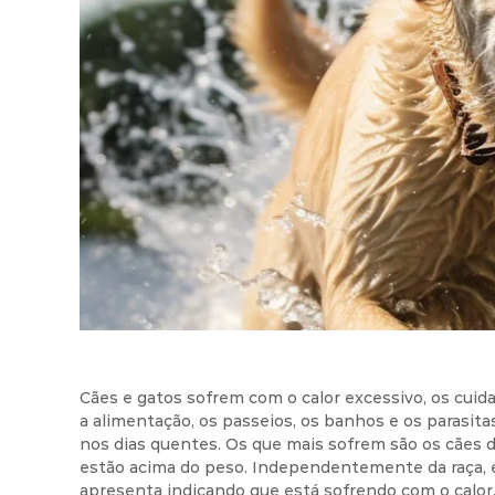
o
i
r
t
r
i
o
v
o
Cães e gatos sofrem com o calor excessivo, os cui
a alimentação, os passeios, os banhos e os parasi
nos dias quentes. Os que mais sofrem são os cães 
estão acima do peso. Independentemente da raça, é
apresenta indicando que está sofrendo com o calor,