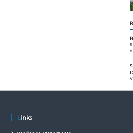
R
R
S
d
S
I
V
Links