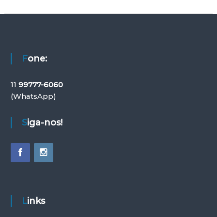
t
i
v
o
Fone:
11
99777-6060
(WhatsApp)
Siga-nos!
Links